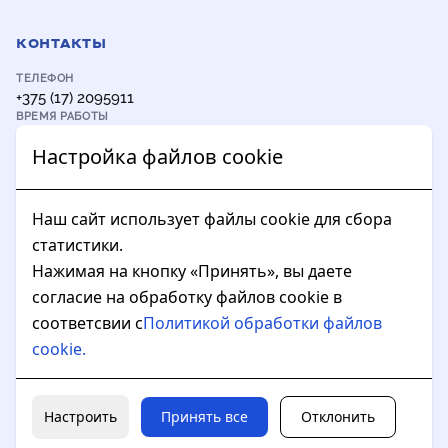
КОНТАКТЫ
ТЕЛЕФОН
+375 (17) 2095911
ВРЕМЯ РАБОТЫ
8:30-17:15
Настройка файлов cookie
АДРЕС
Close 
ул. Академика Курчатова, д. 5, каб. 409, 220045, г. Минск
ЭЛЕКТРОННАЯ ПОЧТА
fsc@bsu.by
Наш сайт использует файлы cookie для сбора
статистики.
Нажимая на кнопку «Принять», вы даете
ДОПОЛНИТЕЛЬНО
согласие на обработку файлов cookie в
Образовательный портал ФСК
соответсвии с
Политикой обработки файлов
Облачное хранилище БГУ
Электронная библиотека БГУ
cookie.
Абитуриент БГУ
Официальный сайт БГУ
Политика в отношении обработки cookie-файлов
Настроить
Принять все
Отклонить